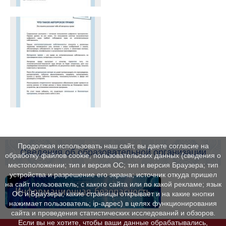
Продолжая использовать наш сайт, вы даете согласие на
Сведения об образовательной организации
обработку файлов cookie, пользовательских данных (сведения о
местоположении; тип и версия ОС; тип и версия Браузера; тип
устройства и разрешение его экрана; источник откуда пришел
на сайт пользователь; с какого сайта или по какой рекламе; язык
Информационная безопасность
ОС и Браузера; какие страницы открывает и на какие кнопки
нажимает пользователь; ip-адрес) в целях функционирования
сайта и проведения статистических исследований и обзоров.
Если вы не хотите, чтобы ваши данные обрабатывались,